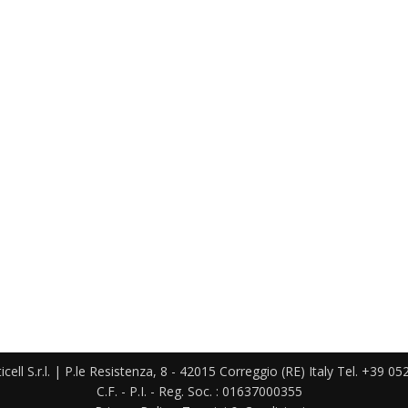
ell S.r.l. | P.le Resistenza, 8 - 42015 Correggio (RE) Italy Tel. +39 0
C.F. - P.I. - Reg. Soc. : 01637000355